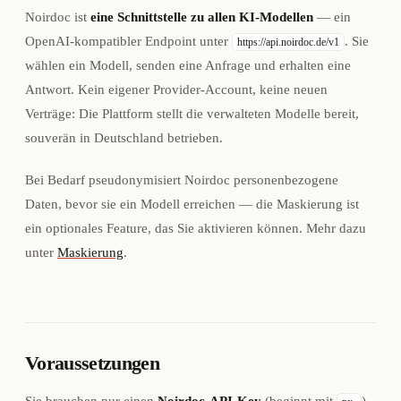
Noirdoc ist
eine Schnittstelle zu allen KI-Modellen
— ein
OpenAI-kompatibler Endpoint unter
. Sie
https://api.noirdoc.de/v1
wählen ein Modell, senden eine Anfrage und erhalten eine
Antwort. Kein eigener Provider-Account, keine neuen
Verträge: Die Plattform stellt die verwalteten Modelle bereit,
souverän in Deutschland betrieben.
Bei Bedarf pseudonymisiert Noirdoc personenbezogene
Daten, bevor sie ein Modell erreichen — die Maskierung ist
ein optionales Feature, das Sie aktivieren können. Mehr dazu
unter
Maskierung
.
Voraussetzungen
Sie brauchen nur einen
Noirdoc-API-Key
(beginnt mit
).