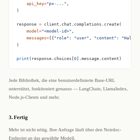
    api_key
=
"px-..."
,
)
response 
=
 client.chat.completions.create(
    model
=
"<model-id>"
,
    messages
=
[{
"role"
: 
"user"
, 
"content"
: 
"Hallo"
)
print
(response.choices[
0
].message.content)
Jede Bibliothek, die eine benutzerdefinierte Base-URL
unterstützt, funktioniert genauso — LangChain, LlamaIndex,
Node.js-Clients und mehr.
3. Fertig
Mehr ist nicht nötig. Ihre Anfrage läuft über den Noirdoc-
Endpoint an das gewählte Modell.