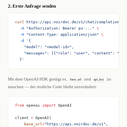
2. Erste Anfrage senden
curl
 https://api.noirdoc.de/v1/chat/completions
 \
  -H
 "Authorization: Bearer px-..."
 \
  -H
 "Content-Type: application/json"
 \
  -d
 '{
    "model": "<model-id>",
    "messages": [{"role": "user", "content": "Hal
  }'
Mit dem OpenAI-SDK genügt es,
und
zu
base_url
api_key
tauschen — der restliche Code bleibt unverändert:
from
 openai 
import
 OpenAI
client 
=
 OpenAI(
    base_url
=
"https://api.noirdoc.de/v1"
,