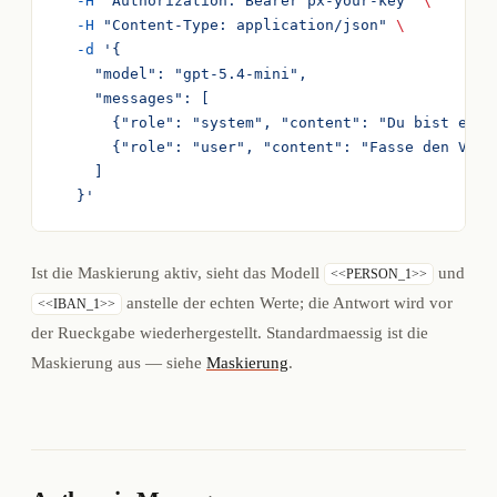
  -H
 "Authorization: Bearer px-your-key"
 \
  -H
 "Content-Type: application/json"
 \
  -d
 '{
    "model": "gpt-5.4-mini",
    "messages": [
      {"role": "system", "content": "Du bist ein 
      {"role": "user", "content": "Fasse den Vert
    ]
  }'
Ist die Maskierung aktiv, sieht das Modell
und
<<PERSON_1>>
anstelle der echten Werte; die Antwort wird vor
<<IBAN_1>>
der Rueckgabe wiederhergestellt. Standardmaessig ist die
Maskierung aus — siehe
Maskierung
.