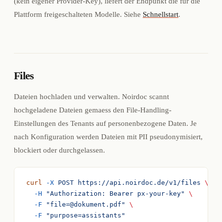
(kein eigener Provider-Key), liefert der Endpunkt die für die
Plattform freigeschalteten Modelle. Siehe
Schnellstart
.
Files
Dateien hochladen und verwalten. Noirdoc scannt
hochgeladene Dateien gemaess den File-Handling-
Einstellungen des Tenants auf personenbezogene Daten. Je
nach Konfiguration werden Dateien mit PII pseudonymisiert,
blockiert oder durchgelassen.
curl
 -X
 POST
 https://api.noirdoc.de/v1/files
 \
  -H
 "Authorization: Bearer px-your-key"
 \
  -F
 "file=@dokument.pdf"
 \
  -F
 "purpose=assistants"