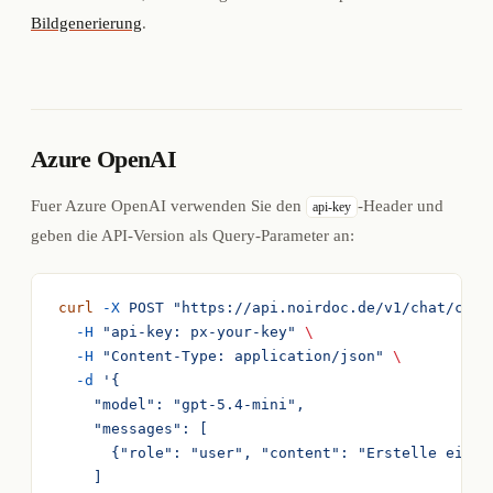
Bildgenerierung
.
Azure OpenAI
Fuer Azure OpenAI verwenden Sie den
-Header und
api-key
geben die API-Version als Query-Parameter an:
curl
 -X
 POST
 "https://api.noirdoc.de/v1/chat/comp
  -H
 "api-key: px-your-key"
 \
  -H
 "Content-Type: application/json"
 \
  -d
 '{
    "model": "gpt-5.4-mini",
    "messages": [
      {"role": "user", "content": "Erstelle eine 
    ]