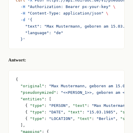
curl
 -X
 POST
 https://api.noirdoc.de/v1/pseudonymi
  -H
 "Authorization: Bearer px-your-key"
 \
  -H
 "Content-Type: application/json"
 \
  -d
 '{
    "text": "Max Mustermann, geboren am 15.03.198
    "language": "de"
  }'
Antwort:
{
  "original"
: 
"Max Mustermann, geboren am 15.03.1
  "pseudonymized"
: 
"<<PERSON_1>>, geboren am <<DA
  "entities"
: [
    { 
"type"
: 
"PERSON"
, 
"text"
: 
"Max Mustermann"
,
    { 
"type"
: 
"DATE"
, 
"text"
: 
"15.03.1985"
, 
"star
    { 
"type"
: 
"LOCATION"
, 
"text"
: 
"Berlin"
, 
"star
  ],
  "mapping"
: {