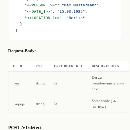
    "<<PERSON_1>>"
: 
"Max Mustermann"
,
    "<<DATE_1>>"
: 
"15.03.1985"
,
    "<<LOCATION_1>>"
: 
"Berlin"
  }
}
Request-Body:
FELD
TYP
ERFORDERLICH
BESCHREIBUNG
Der zu
string
Ja
pseudonymisierende
text
Text
Sprachcode (
,
de
string
Ja
language
usw.)
en
POST /v1/detect