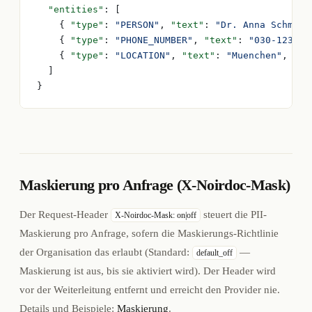
  "entities"
: [
    { 
"type"
: 
"PERSON"
, 
"text"
: 
"Dr. Anna Schmidt
    { 
"type"
: 
"PHONE_NUMBER"
, 
"text"
: 
"030-123456
    { 
"type"
: 
"LOCATION"
, 
"text"
: 
"Muenchen"
, 
"st
  ]
}
Maskierung pro Anfrage (X-Noirdoc-Mask)
Der Request-Header
steuert die PII-
X-Noirdoc-Mask: on|off
Maskierung pro Anfrage, sofern die Maskierungs-Richtlinie
der Organisation das erlaubt (Standard:
—
default_off
Maskierung ist aus, bis sie aktiviert wird). Der Header wird
vor der Weiterleitung entfernt und erreicht den Provider nie.
Details und Beispiele:
Maskierung
.