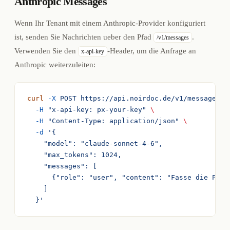
Anthropic Messages
Wenn Ihr Tenant mit einem Anthropic-Provider konfiguriert
ist, senden Sie Nachrichten ueber den Pfad
.
/v1/messages
Verwenden Sie den
-Header, um die Anfrage an
x-api-key
Anthropic weiterzuleiten:
curl
 -X
 POST
 https://api.noirdoc.de/v1/messages
 \
  -H
 "x-api-key: px-your-key"
 \
  -H
 "Content-Type: application/json"
 \
  -d
 '{
    "model": "claude-sonnet-4-6",
    "max_tokens": 1024,
    "messages": [
      {"role": "user", "content": "Fasse die Pati
    ]
  }'