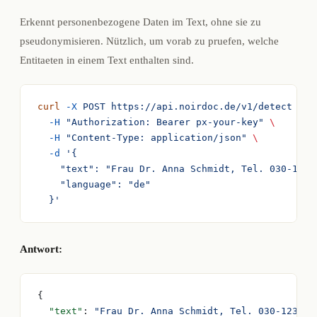
Erkennt personenbezogene Daten im Text, ohne sie zu
pseudonymisieren. Nützlich, um vorab zu pruefen, welche
Entitaeten in einem Text enthalten sind.
curl
 -X
 POST
 https://api.noirdoc.de/v1/detect
 \
  -H
 "Authorization: Bearer px-your-key"
 \
  -H
 "Content-Type: application/json"
 \
  -d
 '{
    "text": "Frau Dr. Anna Schmidt, Tel. 030-1234
    "language": "de"
  }'
Antwort:
{
  "text"
: 
"Frau Dr. Anna Schmidt, Tel. 030-123456