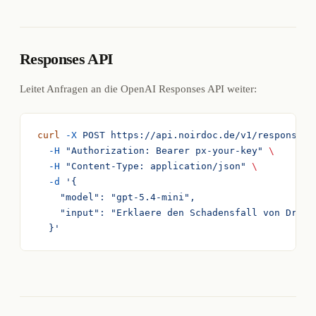
Responses API
Leitet Anfragen an die OpenAI Responses API weiter:
curl
 -X
 POST
 https://api.noirdoc.de/v1/responses
 
  -H
 "Authorization: Bearer px-your-key"
 \
  -H
 "Content-Type: application/json"
 \
  -d
 '{
    "model": "gpt-5.4-mini",
    "input": "Erklaere den Schadensfall von Dr. W
  }'