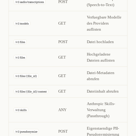
POST
/v1/audio/transcriptions
(Speech-to-Text)
Verfuegbare Modelle
GET
des Providers
/v1/models
auflisten
POST
Datei hochladen
/v1/files
Hochgeladene
GET
/v1/files
Dateien auflisten
Datei-Metadaten
GET
/v1/files/{file_id}
abrufen
GET
Dateiinhalt abrufen
/v1/files/{file_id}/content
Anthropic Skills-
ANY
Verwaltung
/v1/skills
(Passthrough)
Eigenstaendige PII-
POST
/v1/pseudonymize
Pseudonymisierung