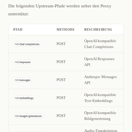
Die folgenden Upstream-Pfade werden ueber den Proxy
unterstützt:
PFAD
METHODE
BESCHREIBUNG
OpenAI-kompatible
POST
/v1/chat/completions
Chat Completions
OpenAI Responses
POST
/v1/responses
API
Anthropic Messages
POST
/v1/messages
API
OpenAI-kompatible
POST
/v1/embeddings
Text-Embeddings
OpenAI-kompatible
POST
/v1/images/generations
Bildgenerierung
Audio-Transkription