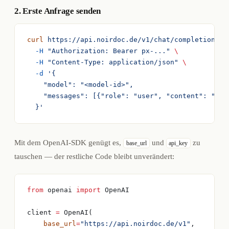
2. Erste Anfrage senden
curl
 https://api.noirdoc.de/v1/chat/completions
 \
  -H
 "Authorization: Bearer px-..."
 \
  -H
 "Content-Type: application/json"
 \
  -d
 '{
    "model": "<model-id>",
    "messages": [{"role": "user", "content": "Hal
  }'
Mit dem OpenAI-SDK genügt es,
und
zu
base_url
api_key
tauschen — der restliche Code bleibt unverändert:
from
 openai 
import
 OpenAI
client 
=
 OpenAI(
    base_url
=
"https://api.noirdoc.de/v1"
,