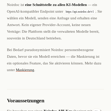
Noirdoc ist
eine Schnittstelle zu allen KI-Modellen
— ein
OpenAI-kompatibler Endpoint unter
. Sie
https://api.noirdoc.de/v1
wählen ein Modell, senden eine Anfrage und erhalten eine
Antwort. Kein eigener Provider-Account, keine neuen
Verträge: Die Plattform stellt die verwalteten Modelle bereit,
souverän in Deutschland betrieben.
Bei Bedarf pseudonymisiert Noirdoc personenbezogene
Daten, bevor sie ein Modell erreichen — die Maskierung ist
ein optionales Feature, das Sie aktivieren können. Mehr dazu
unter
Maskierung
.
Voraussetzungen
Sie brauchen nur einen
Noirdoc-API-Key
(beginnt mit
).