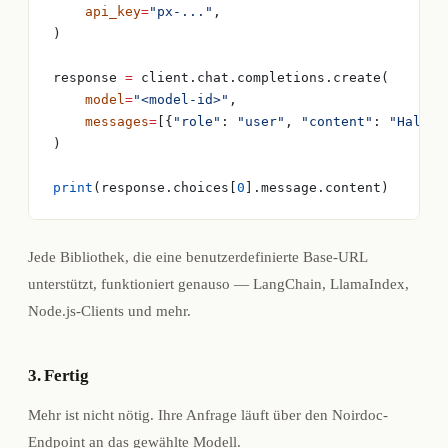
    api_key
=
"px-..."
,
)
response 
=
 client.chat.completions.create(
    model
=
"<model-id>"
,
    messages
=
[{
"role"
: 
"user"
, 
"content"
: 
"Hallo"
)
print
(response.choices[
0
].message.content)
Jede Bibliothek, die eine benutzerdefinierte Base-URL
unterstützt, funktioniert genauso — LangChain, LlamaIndex,
Node.js-Clients und mehr.
3. Fertig
Mehr ist nicht nötig. Ihre Anfrage läuft über den Noirdoc-
Endpoint an das gewählte Modell.